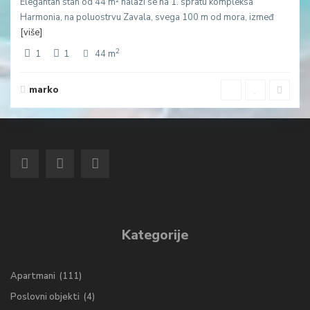
Elegantan stan od 44 m² nalazi se na 1. spratu kompleksa
Harmonia, na poluostrvu Zavala, svega 100 m od mora, izmeđ
[više]
2
1
1
44 m
marko
Kategorije
Apartmani
(111)
Poslovni objekti
(4)