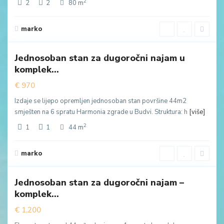
2
2
2
80 m
Zavala
,
marko
4
Budva
Jednosoban stan za dugoročni najam u
va
komplek...
uda
€ 970
Izdaje se lijepo opremljen jednosoban stan površine 44m2
smješten na 6 spratu Harmonia zgrade u Budvi. Struktura: h
[više]
2
1
1
44 m
Zavala
,
marko
7
Budva
Jednosoban stan za dugoročni najam –
va
komplek...
uda
€ 1,200