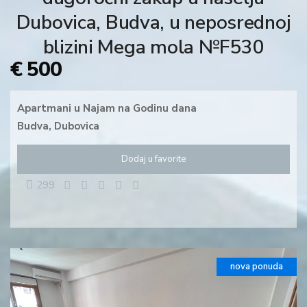
Dubovica, Budva, u neposrednoj
blizini Mega mola №F530
€ 500
Apartmani
u
Najam na Godinu dana
Budva
,
Dubovica
Dodaj u favorite
299
nova ponuda