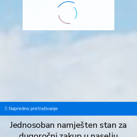
Napredno pretraživanje
Jednosoban namješten stan za
dugoročni zakup u naselju