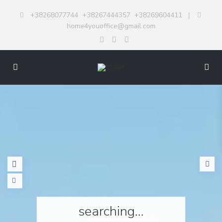
+38268077744
+38267444357
+38269604411
|
home4youoffice@gmail.com
searching...