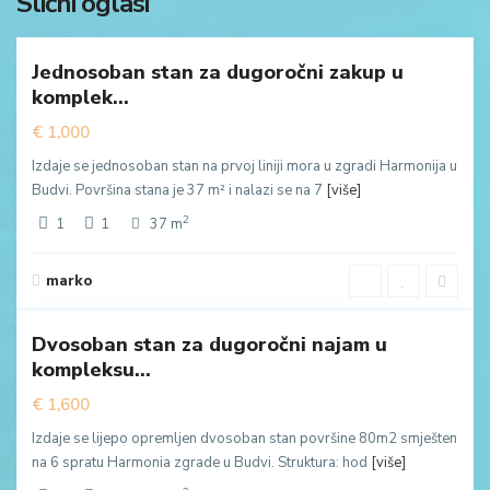
Slični oglasi
0
Budva
Jednosoban stan za dugoročni zakup u
va
komplek...
uda
€ 1,000
Izdaje se jednosoban stan na prvoj liniji mora u zgradi Harmonija u
Budvi. Površina stana je 37 m² i nalazi se na 7
[više]
2
1
1
37 m
Zavala
,
marko
6
Budva
Dvosoban stan za dugoročni najam u
va
kompleksu...
uda
€ 1,600
Izdaje se lijepo opremljen dvosoban stan površine 80m2 smješten
na 6 spratu Harmonia zgrade u Budvi. Struktura: hod
[više]