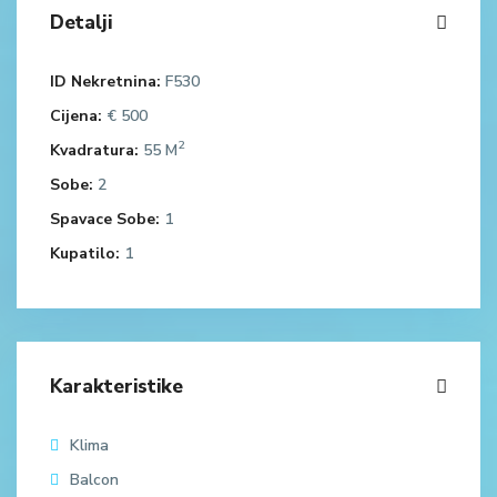
Detalji
ID Nekretnina:
F530
Cijena:
€ 500
2
Kvadratura:
55 M
Sobe:
2
Spavace Sobe:
1
Kupatilo:
1
Karakteristike
Klima
Balcon